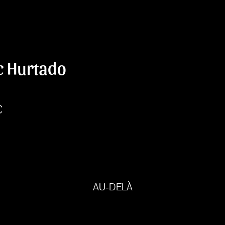
c Hurtado
C
AU-DELÀ